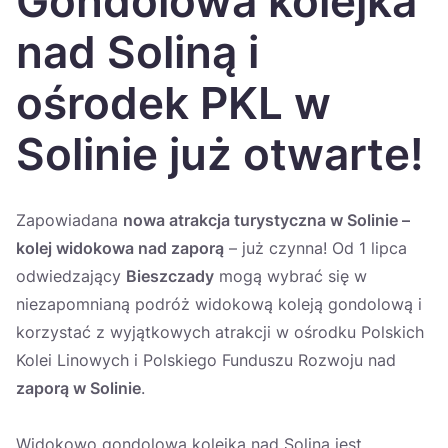
Gondolowa kolejka
Україна
nad Soliną i
Zamknij
ośrodek PKL w
Solinie już otwarte!
Zapowiadana
nowa atrakcja turystyczna w Solinie –
kolej widokowa nad zaporą
– już czynna! Od 1 lipca
odwiedzający
Bieszczady
mogą wybrać się w
niezapomnianą podróż widokową koleją gondolową i
korzystać z wyjątkowych atrakcji w ośrodku Polskich
Kolei Linowych i Polskiego Funduszu Rozwoju nad
zaporą w Solinie
.
Widokowo gondolowa kolejka nad Soliną jest