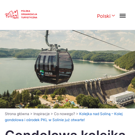
Skip
Link
Polski
Rozwiń menu 
Polski
English
Česká
中国
Dansk
Deutsch
Español
Français
Italiano
Magyar
Nederlands
日本語
Português
Norsk
Strona główna
>
Inspiracje
>
Co nowego?
>
Kolejka nad Soliną – Kolej
gondolowa i ośrodek PKL w Solinie już otwarte!
Suomi
Svenska