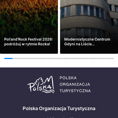
Pol’and’Rock Festival 2026:
Modernistyczne Centrum
podróżuj w rytmie Rocka!
Gdyni na Liście
Światowego Dziedzictwa
Zobacz
Zobacz
UNESCO
1
2
3
4
5
6
7
8
9
10
11
12
13
Polska Organizacja Turystyczna