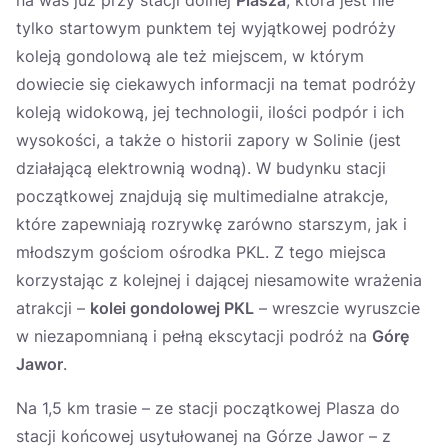
na was już przy stacji dolnej
Plasza
, która jest nie
tylko startowym punktem tej wyjątkowej podróży
koleją gondolową ale też miejscem, w którym
dowiecie się ciekawych informacji na temat podróży
koleją widokową, jej technologii, ilości podpór i ich
wysokości, a także o historii zapory w Solinie (jest
działającą elektrownią wodną). W budynku stacji
początkowej znajdują się multimedialne atrakcje,
które zapewniają rozrywkę zarówno starszym, jak i
młodszym gościom ośrodka PKL. Z tego miejsca
korzystając z kolejnej i dającej niesamowite wrażenia
atrakcji –
kolei gondolowej PKL
– wreszcie wyruszcie
w niezapomnianą i pełną ekscytacji podróż na
Górę
Jawor
.
Na 1,5 km trasie – ze stacji początkowej Plasza do
stacji końcowej usytułowanej na Górze Jawor – z