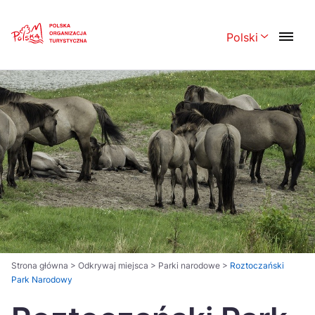
Skip
Link
Polski
Rozwiń menu 
Polski
English
Česká
中国
Dansk
Deutsch
Español
Français
Italiano
Magyar
Nederlands
日本語
Português
Norsk
Strona główna
>
Odkrywaj miejsca
>
Parki narodowe
>
Roztoczański
Park Narodowy
Suomi
Svenska