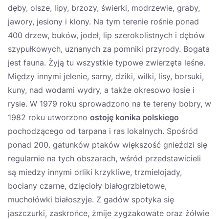
dęby, olsze, lipy, brzozy, świerki, modrzewie, graby,
jawory, jesiony i klony. Na tym terenie rośnie ponad
400 drzew, buków, jodeł, lip szerokolistnych i dębów
szypułkowych, uznanych za pomniki przyrody. Bogata
jest fauna. Żyją tu wszystkie typowe zwierzęta leśne.
Między innymi jelenie, sarny, dziki, wilki, lisy, borsuki,
kuny, nad wodami wydry, a także okresowo łosie i
rysie. W 1979 roku sprowadzono na te tereny bobry, w
1982 roku utworzono
ostoję konika polskiego
pochodzącego od tarpana i ras lokalnych. Spośród
ponad 200. gatunków ptaków większość gnieździ się
regularnie na tych obszarach, wśród przedstawicieli
są miedzy innymi orliki krzykliwe, trzmielojady,
bociany czarne, dzięcioły białogrzbietowe,
muchołówki białoszyje. Z gadów spotyka się
jaszczurki, zaskrońce, żmije zygzakowate oraz żółwie