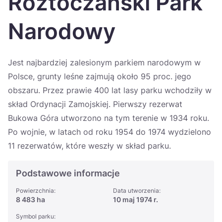
Roztoczański Park
Україна
Narodowy
Zamknij
Jest najbardziej zalesionym parkiem narodowym w
Polsce, grunty leśne zajmują około 95 proc. jego
obszaru. Przez prawie 400 lat lasy parku wchodziły w
skład Ordynacji Zamojskiej. Pierwszy rezerwat
Bukowa Góra utworzono na tym terenie w 1934 roku.
Po wojnie, w latach od roku 1954 do 1974 wydzielono
11 rezerwatów, które weszły w skład parku.
Podstawowe informacje
Powierzchnia:
Data utworzenia:
8 483 ha
10 maj 1974 r.
Symbol parku: