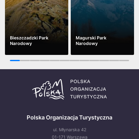
Bieszczadzki Park
Magurski Park
Narodowy
Narodowy
Zobacz
Zobacz
1
2
3
4
5
6
7
8
9
10
11
12
Polska Organizacja Turystyczna
ul. Młynarska 42
01-171 Warszawa